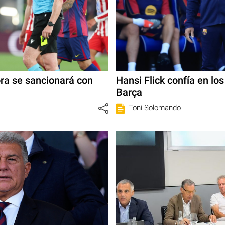
ora se sancionará con
Hansi Flick confía en lo
Barça
Toni Solomando