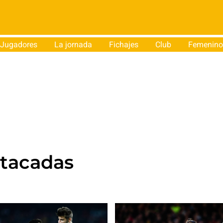
Jugadores
La jornada
Fichajes
Club
Femenino
stacadas