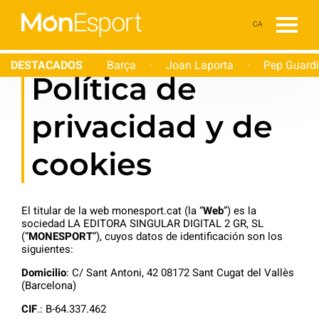
CA
DESTACADOS
Barça
Joan Laporta
Pep Guardi
·
·
Política de
privacidad y de
cookies
El titular de la web monesport.cat (la “
Web
”) es la
sociedad LA EDITORA SINGULAR DIGITAL 2 GR, SL
(“
MONESPORT
”), cuyos datos de identificación son los
siguientes:
Domicilio
: C/ Sant Antoni, 42 08172 Sant Cugat del Vallès
(Barcelona)
CIF
.: B-64.337.462