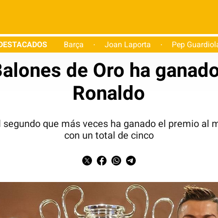
DESTACADOS
Barça
Joan Laporta
Pep Guardiol
·
·
Fútbol
alones de Oro ha ganado
Ronaldo
el segundo que más veces ha ganado el premio al m
con un total de cinco