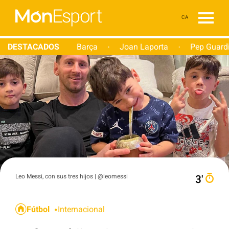
CA
DESTACADOS
Barça
Joan Laporta
Pep Guard
·
·
Leo Messi, con sus tres hijos | @leomessi
3′
Fútbol
Internacional