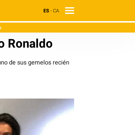
ES
CA
a
no Ronaldo
uno de sus gemelos recién