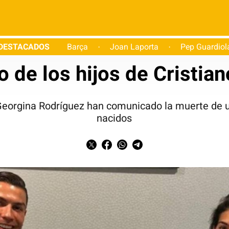
DESTACADOS
Barça
Joan Laporta
Pep Guardiol
·
·
Fútbol
 de los hijos de Cristia
y Georgina Rodríguez han comunicado la muerte de 
nacidos