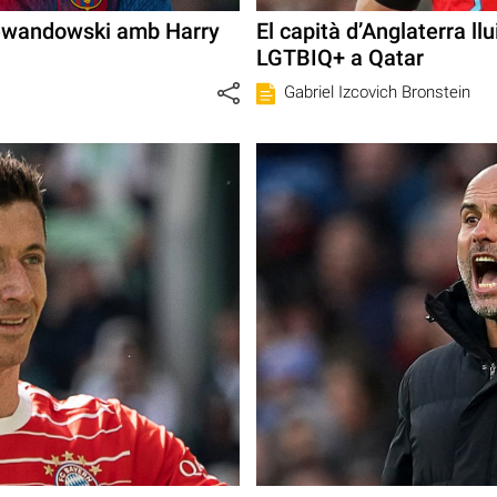
Lewandowski amb Harry
El capità d’Anglaterra ll
LGTBIQ+ a Qatar
Gabriel Izcovich Bronstein