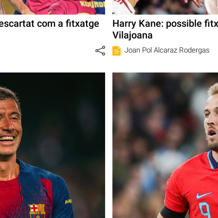
escartat com a fitxatge
Harry Kane: possible fit
Vilajoana
Joan Pol Alcaraz Rodergas