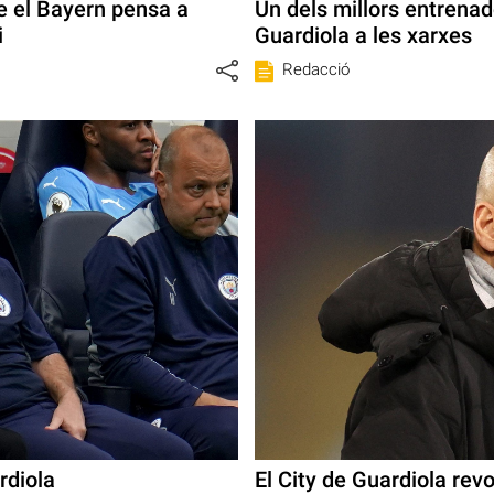
e el Bayern pensa a
Un dels millors entrenad
i
Guardiola a les xarxes
Redacció
rdiola
El City de Guardiola rev