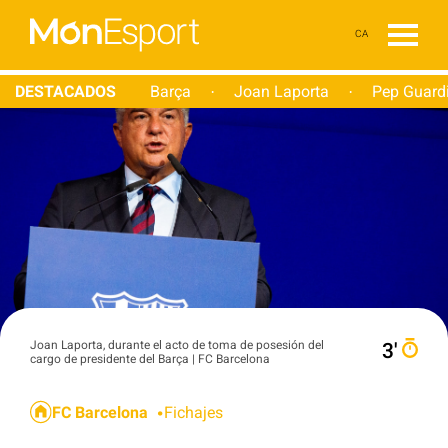
CA
DESTACADOS
Barça
Joan Laporta
Pep Guard
·
·
Joan Laporta, durante el acto de toma de posesión del
3′
cargo de presidente del Barça | FC Barcelona
FC Barcelona
Fichajes