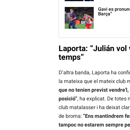
Gavi es pronunc
Barça”
Laporta: “Julián vol 
temps”
D’altra banda, Laporta ha conf
la mateixa que el mateix club m
que no tenien previst vendre’l,
posició”
, ha explicat. De totes
club matalasser i ha deixat cla
de broma:
“Ens mantindrem fe
tampoc no estarem sempre pende