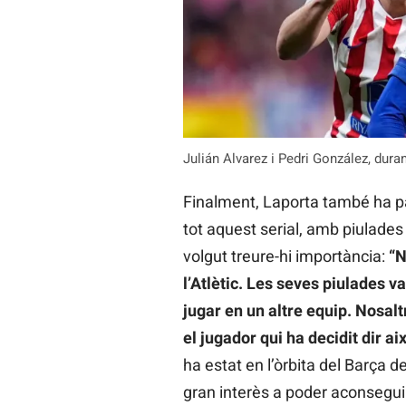
Julián Alvarez i Pedri González, dura
Finalment, Laporta també ha par
tot aquest serial, amb piulades 
volgut treure-hi importància:
“N
l’Atlètic. Les seves piulades v
jugar en un altre equip. Nosalt
el jugador qui ha decidit dir ai
ha estat en l’òrbita del Barça d
gran interès a poder aconseguir