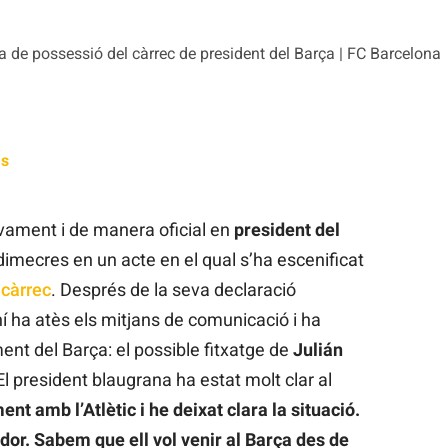
a de possessió del càrrec de president del Barça | FC Barcelona
as
vament i de manera oficial en
president del
imecres en un acte en el qual s’ha escenificat
 càrrec
. Després de la seva declaració
ní ha atès els mitjans de comunicació i ha
nt del Barça: el possible fitxatge de
Julián
El president blaugrana ha estat molt clar al
t amb l’Atlètic i he deixat clara la situació.
dor. Sabem que ell vol venir al Barça des de