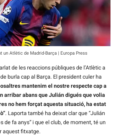
nt un Atlètic de Madrid-Barça | Europa Press
lat de les reaccions públiques de l’Atlètic a
de burla cap al Barça. El president culer ha
osaltres mantenim el nostre respecte cap a
an arribar abans que Julián digués que volia
res no hem forçat aquesta situació, ha estat
xò”
. Laporta també ha deixat clar que “Julián
es de fa anys” i que el club, de moment, té un
 aquest fitxatge.