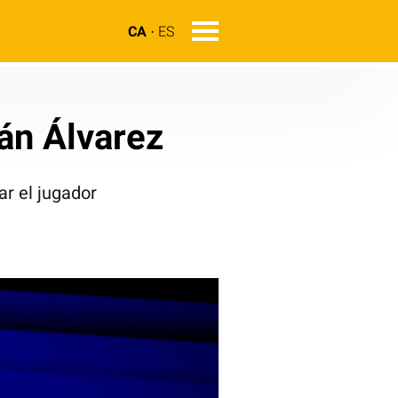
CA
ES
ián Álvarez
ar el jugador