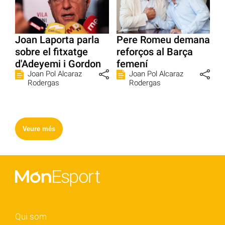
Joan Laporta parla
Pere Romeu demana
sobre el fitxatge
reforços al Barça
d'Adeyemi i Gordon
femení
Joan Pol Alcaraz
Joan Pol Alcaraz
Rodergas
Rodergas
Veure més
Qui som