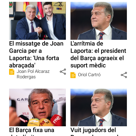
El missatge de Joan
L'arrítmia de
Garcia per a
Laporta: el president
Laporta: 'Una forta
del Barça agraeix el
abraçada'
suport mèdic
Joan Pol Alcaraz
Oriol Cartró
Rodergas
El Barça fixa una
Vuit jugadors del