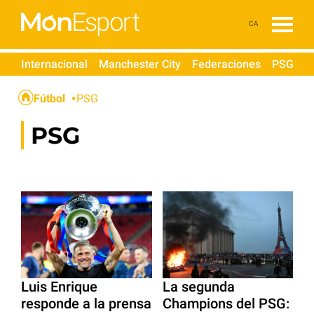
CA
Internacional
Manchester City
Federaciones
PSG
Fútbol
PSG
PSG
Luis Enrique
La segunda
responde a la prensa
Champions del PSG: