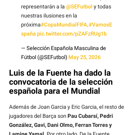
representarán a la
@SEFutbol
y todas
nuestras ilusiones en la
próxima
#CopaMundialFIFA
.
#VamosE
spaña
pic.twitter.com/pZAFzRUg1b
— Selección Española Masculina de
Fútbol (@SEFutbol)
May 25, 2026
Luis de la Fuente ha dado la
convocatoria de la selección
española para el Mundial
Además de Joan Garcia y Eric Garcia, el resto de
jugadores del Barça son
Pau Cubarsí, Pedri
González, Gavi, Dani Olmo, Ferran Torres y
Lamine Yamal
. Por otro lado, De la Fuente