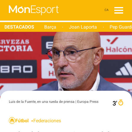
CA
DESTACADOS
Barça
Joan Laporta
Pep Guard
·
·
Luis de la Fuente, en una rueda de prensa | Europa Press
3′
Fútbol
Federaciones