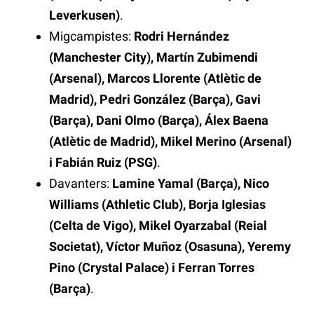
Leverkusen)
.
Migcampistes:
Rodri Hernández
(Manchester City), Martín Zubimendi
(Arsenal), Marcos Llorente (Atlètic de
Madrid), Pedri González (Barça), Gavi
(Barça), Dani Olmo (Barça), Álex Baena
(Atlètic de Madrid), Mikel Merino (Arsenal)
i Fabián Ruiz (PSG)
.
Davanters:
Lamine Yamal (Barça), Nico
Williams (Athletic Club), Borja Iglesias
(Celta de Vigo), Mikel Oyarzabal (Reial
Societat), Víctor Muñoz (Osasuna), Yeremy
Pino (Crystal Palace) i Ferran Torres
(Barça)
.