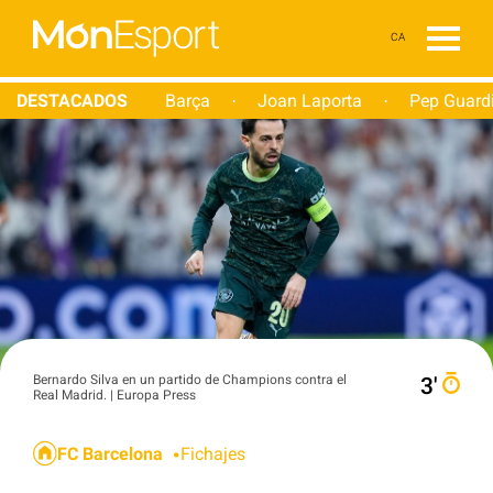
CA
DESTACADOS
Barça
Joan Laporta
Pep Guard
·
·
Bernardo Silva en un partido de Champions contra el
3′
Real Madrid. | Europa Press
FC Barcelona
Fichajes