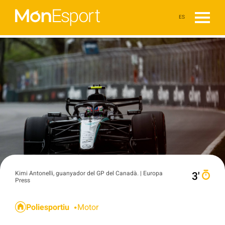
ES
Kimi Antonelli, guanyador del GP del Canadà. | Europa
3′
Press
Poliesportiu
Motor