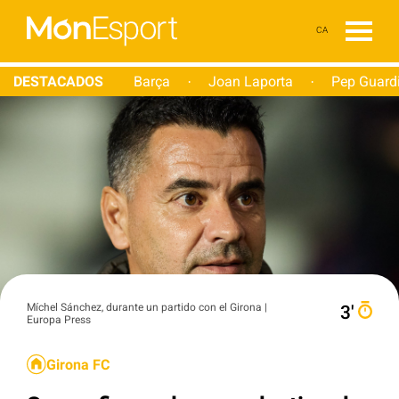
CA
DESTACADOS
Barça
Joan Laporta
Pep Guard
·
·
Míchel Sánchez, durante un partido con el Girona |
3′
Europa Press
Girona FC