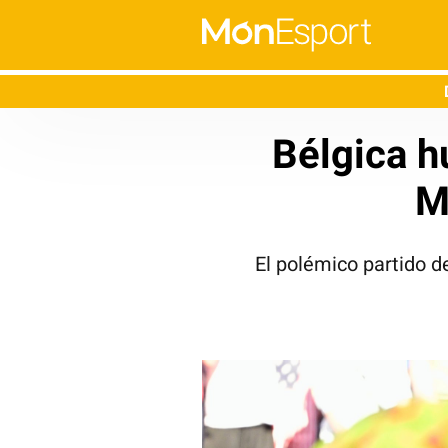
Bélgica h
M
El polémico partido d