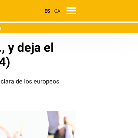
ES
CA
a
 y deja el
4)
 clara de los europeos