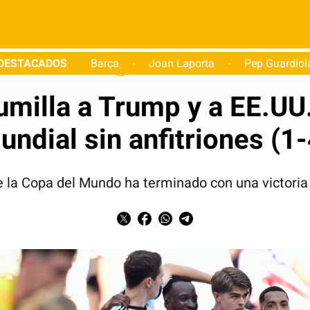
DESTACADOS
Barça
Joan Laporta
Pep Guardiol
·
·
Fútbol
Internacional
umilla a Trump y a EE.UU.,
undial sin anfitriones (1-
e la Copa del Mundo ha terminado con una victoria