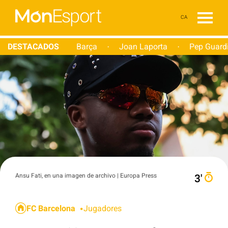
CA
DESTACADOS
Barça
Joan Laporta
Pep Guard
·
·
Ansu Fati, en una imagen de archivo | Europa Press
3′
FC Barcelona
Jugadores