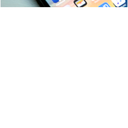
9 apps que valen oro
No son populares, pero sí extraordinariamente
útiles
El truco contra la cal
Di adiós a la cal del baño con estos sencillos