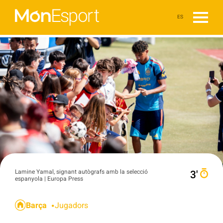
ES
Lamine Yamal, signant autògrafs amb la selecció
3′
espanyola | Europa Press
Barça
Jugadors