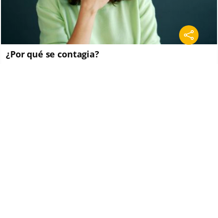
¿Por qué se contagia?
La ciencia explica por qué el bostezo es contagioso