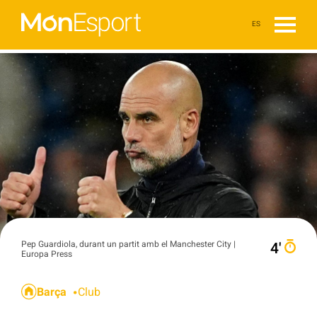
ES
Pep Guardiola, durant un partit amb el Manchester City |
4′
Europa Press
Barça
Club