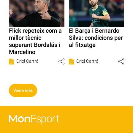
Flick repeteix com a
El Barça i Bernardo
millor tècnic
Silva: condicions per
superant Bordalás i
al fitxatge
Marcelino
Oriol Cartró
Oriol Cartró
Veure més