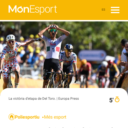
ES
La victòria d'etapa de Del Toro. | Europa Press
5′
Poliesportiu
Més esport