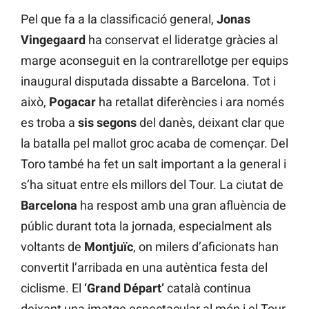
Pel que fa a la classificació general,
Jonas
Vingegaard
ha conservat el lideratge gràcies al
marge aconseguit en la contrarellotge per equips
inaugural disputada dissabte a Barcelona. Tot i
això,
Pogacar
ha retallat diferències i ara només
es troba a
sis segons
del danès, deixant clar que
la batalla pel mallot groc acaba de començar. Del
Toro també ha fet un salt important a la general i
s’ha situat entre els millors del Tour. La ciutat de
Barcelona
ha respost amb una gran afluència de
públic durant tota la jornada, especialment als
voltants de
Montjuïc
, on milers d’aficionats han
convertit l’arribada en una autèntica festa del
ciclisme. El
‘Grand Départ’
català continua
deixant una imatge espectacular al món i el Tour