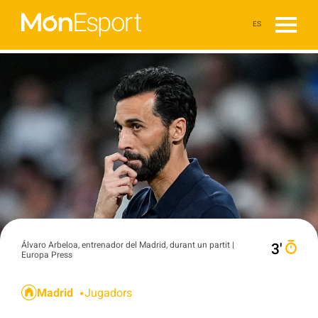
ES
Álvaro Arbeloa, entrenador del Madrid, durant un partit |
3′
Europa Press
Madrid
Jugadors