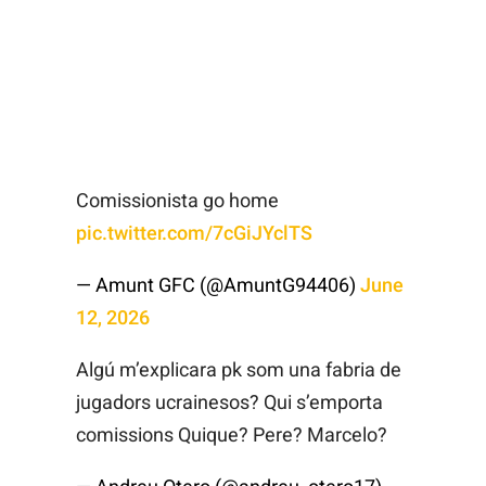
Comissionista go home
pic.twitter.com/7cGiJYclTS
— Amunt GFC (@AmuntG94406)
June
12, 2026
Algú m’explicara pk som una fabria de
jugadors ucrainesos? Qui s’emporta
comissions Quique? Pere? Marcelo?