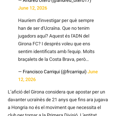
— Andreu Otero (@andreu_otero17)
June 12, 2026
Hauríem d'investigar per què sempre
han de ser d'Ucraïna. Que no tenim
jugadors aquí? Aquest és l'ADN del
Girona FC? I després voleu que ens
sentim identificats amb l'equip. Molts
braçalets de la Costa Brava, però…
— Francisco Carriqui (@frcarriqui)
June
12, 2026
L’afició del Girona considera que apostar per un
davanter ucraïnès de 21 anys que fins ara jugava
a Hongria no és el moviment que necessita el
club per tornar a la Primera Divisió. L’entitat