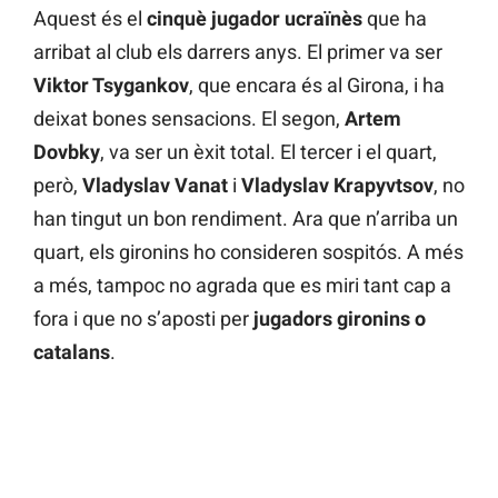
Aquest és el
cinquè jugador ucraïnès
que ha
arribat al club els darrers anys. El primer va ser
Viktor Tsygankov
, que encara és al Girona, i ha
deixat bones sensacions. El segon,
Artem
Dovbky
, va ser un èxit total. El tercer i el quart,
però,
Vladyslav Vanat
i
Vladyslav Krapyvtsov
, no
han tingut un bon rendiment. Ara que n’arriba un
quart, els gironins ho consideren sospitós. A més
a més, tampoc no agrada que es miri tant cap a
fora i que no s’aposti per
jugadors gironins o
catalans
.