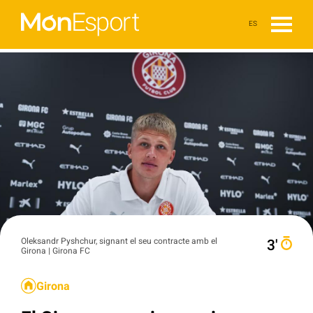
ES
Oleksandr Pyshchur, signant el seu contracte amb el
3′
Girona | Girona FC
Girona