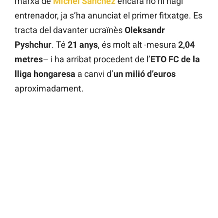
marxa de
Míchel Sánchez
encara no hi hagi
entrenador, ja s’ha anunciat el primer fitxatge. Es
tracta del davanter ucraïnès
Oleksandr
Pyshchur
. Té
21 anys
, és molt alt -mesura
2,04
metres
– i ha arribat procedent de l’
ETO FC de la
lliga hongaresa
a canvi d’
un milió d’euros
aproximadament.