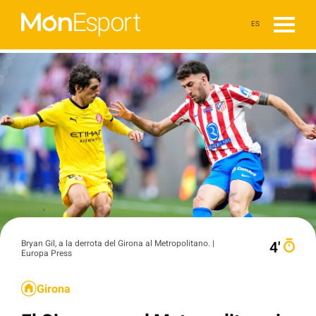
ES
Bryan Gil, a la derrota del Girona al Metropolitano. |
4′
Europa Press
Girona