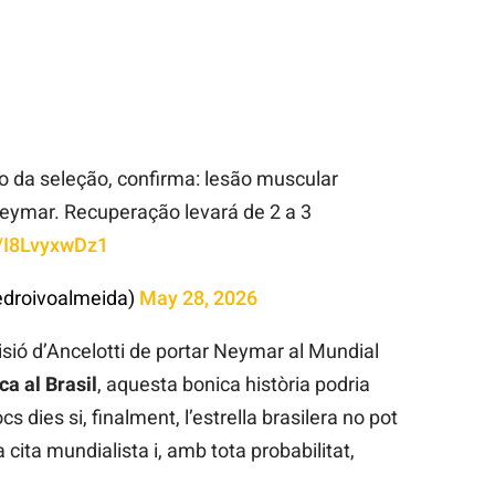
o da seleção, confirma: lesão muscular
Neymar. Recuperação levará de 2 a 3
m/I8LvyxwDz1
edroivoalmeida)
May 28, 2026
cisió d’Ancelotti de portar Neymar al Mundial
a al Brasil
, aquesta bonica història podria
s dies si, finalment, l’estrella brasilera no pot
 cita mundialista i, amb tota probabilitat,