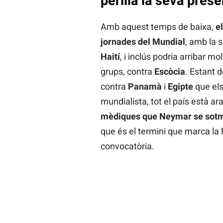
perilla la seva pres
Amb aquest temps de baixa,
e
jornades del Mundial
, amb la 
Haití
, i inclús podria arribar mol
grups, contra
Escòcia
. Estant 
contra
Panamà
i
Egipte
que els
mundialista, tot el país està ar
mèdiques que Neymar se sotmet
que és el termini que marca la
convocatòria.