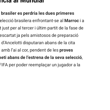
ència al Mundial
l brasiler es perdria les dues primeres
selecció brasilera enfrontant-se al
Marroc
i a
t just per al tercer i últim partit de la fase de
descartat ja pels amistosos de preparació
 d’Ancelotti disputaran abans de la cita
a amb l’ai al cor, pendent de les
proves
i abans de l’estrena de la seva selecció
,
 FIFA per poder reemplaçar un jugador a la