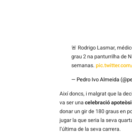
🚨 Rodrigo Lasmar, médic
grau 2 na panturrilha de 
semanas.
pic.twitter.co
— Pedro Ivo Almeida (@p
Així doncs, i malgrat que la de
va ser una
celebració apoteòsic
donar un gir de 180 graus en poc
jugar la que seria la seva quarta
l’última de la seva carrera.