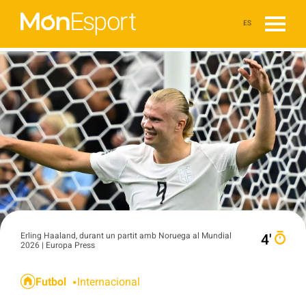
ES
Erling Haaland, durant un partit amb Noruega al Mundial
4′
2026 | Europa Press
Futbol
Internacional