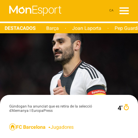
CA
DESTACADOS
Barça
Joan Laporta
Pep Guard
·
·
Gündogan ha anunciat que es retira de la selecció
4′
d'Alemanya I EuropaPress
FC Barcelona
Jugadores