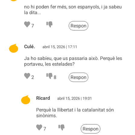
no hi poden fer més, son espanyols, i ja sabeu
la dita...
7
Respon
Culé.
abril 15, 2026 | 17:11
Ja ho sabíeu, que us passaria això. Perquè les
portaveu, les estelades?
2
8
Respon
Ricard
abril 15, 2026 | 19:01
Perquè la llibertat i la catalanitat són
sinònims.
7
Respon