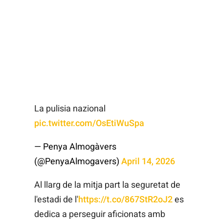
La pulisia nazional
pic.twitter.com/OsEtiWuSpa
— Penya Almogàvers
(@PenyaAlmogavers)
April 14, 2026
Al llarg de la mitja part la seguretat de
l'estadi de l'
https://t.co/867StR2oJ2
es
dedica a perseguir aficionats amb