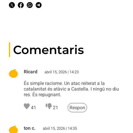
Comentaris
Ricard
abril 15, 2026 | 14:23
És simple racisme. Un atac reiterat a la
catalanitat és atàvic a Castella. I ningú no diu
res. És repugnant.
41
21
Respon
ton c.
abril 15, 2026 | 14:35