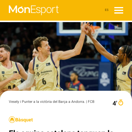
ES
Vesely i Punter a la victòria del Barça a Andorra. | FCB
4′
Bàsquet