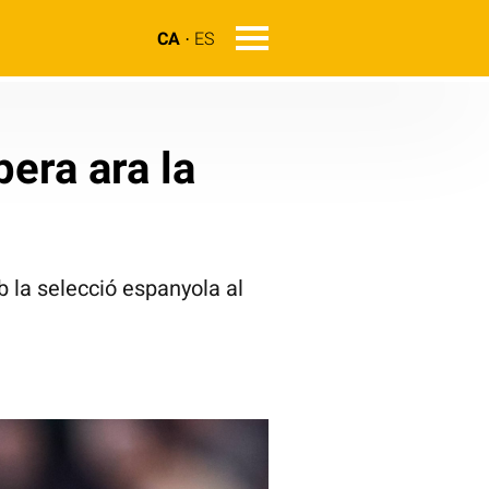
CA
ES
era ara la
b la selecció espanyola al