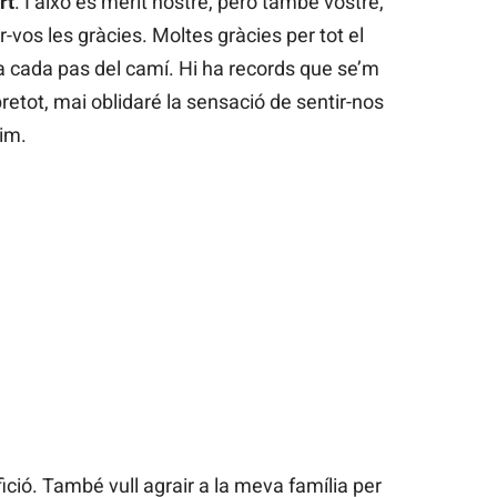
rt
. I això és mèrit nostre, però també vostre,
vos les gràcies. Moltes gràcies per tot el
a cada pas del camí. Hi ha records que se’m
etot, mai oblidaré la sensació de sentir-nos
im.
afició. També vull agrair a la meva família per