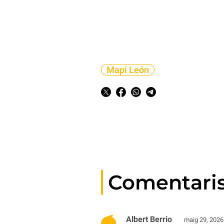
Mapi León
Comentari
Albert Berrio
maig 29, 2026 