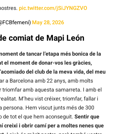
nostres.
pic.twitter.com/jSiJYNGZVO
(@FCBfemeni)
May 28, 2026
de comiat de Mapi León
 moment de tancar l’etapa més bonica de la
bat el moment de donar-vos les gràcies,
acomiado del club de la meva vida, del meu
ibar a Barcelona amb 22 anys, amb molts
er triomfar amb aquesta samarreta. I amb el
litat. M’heu vist créixer, triomfar, fallar i
m a persona. Hem viscut junts més de 300
no de tot el que hem aconseguit.
Sentir que
í creixi i obrir camí per a moltes nenes que