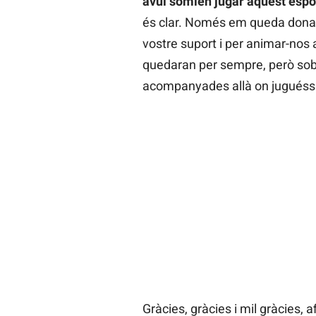
avui somien jugar aquest espo
és clar. Només em queda donar-
vostre suport i per animar-nos 
quedaran per sempre, però sobr
acompanyades allà on juguéss
Gràcies, gràcies i mil gràcies, 