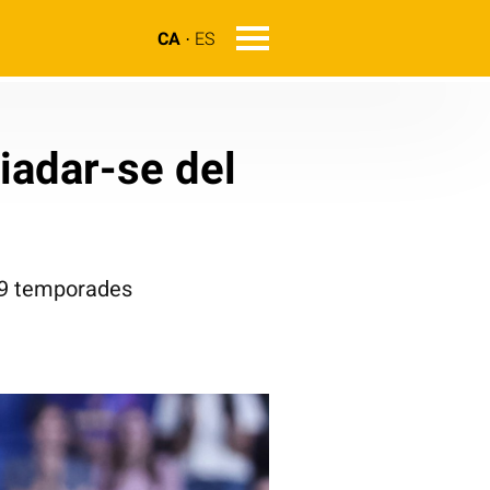
CA
ES
iadar-se del
e 9 temporades