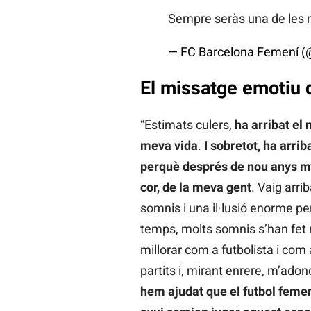
Sempre seràs una de les 
— FC Barcelona Femení 
El missatge emotiu 
“Estimats culers,
ha arribat el
meva vida
.
I sobretot, ha arri
perquè després de nou anys m’
cor, de la meva gent
. Vaig arr
somnis i una il·lusió enorme p
temps, molts somnis s’han fet rea
millorar com a futbolista i co
partits i, mirant enrere, m’ado
hem ajudat que el futbol femen