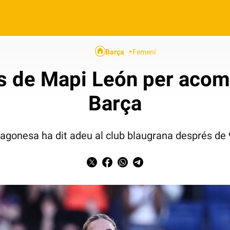
Barça
Femení
s de Mapi León per acom
Barça
agonesa ha dit adeu al club blaugrana després d