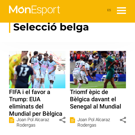
ES
Selecció belga
FIFA i el favor a
Triomf èpic de
Trump: EUA
Bèlgica davant el
eliminats del
Senegal al Mundial
Mundial per Bèlgica
Joan Pol Alcaraz
Joan Pol Alcaraz
Rodergas
Rodergas