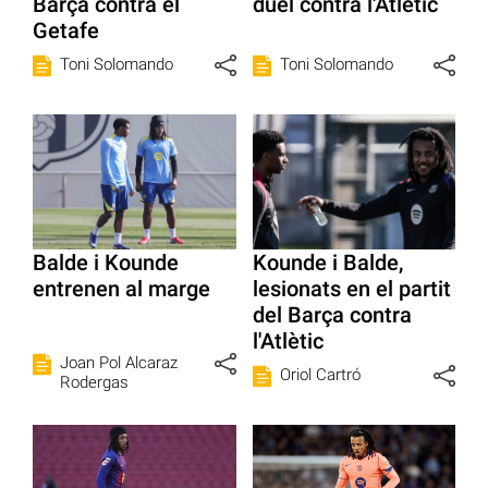
Barça contra el
duel contra l'Atlètic
Getafe
Toni Solomando
Toni Solomando
Balde i Kounde
Kounde i Balde,
entrenen al marge
lesionats en el partit
del Barça contra
l'Atlètic
Joan Pol Alcaraz
Oriol Cartró
Rodergas