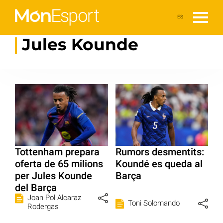
ES
Jules Kounde
Tottenham prepara
Rumors desmentits:
oferta de 65 milions
Koundé es queda al
per Jules Kounde
Barça
del Barça
Joan Pol Alcaraz
Toni Solomando
Rodergas