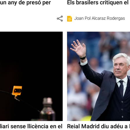
 un any de presó per
Els brasilers critiquen e
Joan Pol Alcaraz Rodergas
ari sense llicència en el
Reial Madrid diu adéu a 