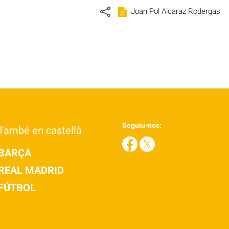
Joan Pol Alcaraz Rodergas
Seguiu-nos:
També en castellà
BARÇA
REAL MADRID
FÚTBOL