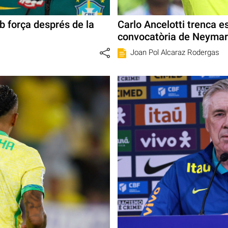
b força després de la
Carlo Ancelotti trenca 
convocatòria de Neyma
Joan Pol Alcaraz Rodergas